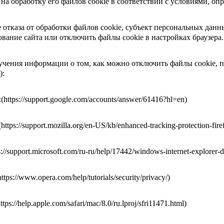
 на обработку его файлов cookie в соответствии с условиями, 
е отказа от обработки файлов cookie, субъект персональных да
ование сайта или отключить файлы cookie в настройках браузера.
учения информации о том, как можно отключить файлы cookie, п
):
:(https://support.google.com/accounts/answer/61416?hl=en)
(https://support.mozilla.org/en-US/kb/enhanced-tracking-protection-fir
ps://support.microsoft.com/ru-ru/help/17442/windows-internet-explorer-
https://www.opera.com/help/tutorials/security/privacy/)
https://help.apple.com/safari/mac/8.0/ru.lproj/sfri11471.html)