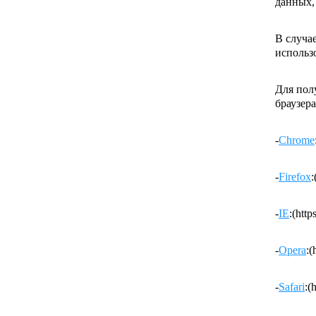
данных,
В случа
использ
Для пол
браузера
-
Chrome
-
Firefox
:
-
IE
:(htt
-
Opera
:(
-
Safari
:(