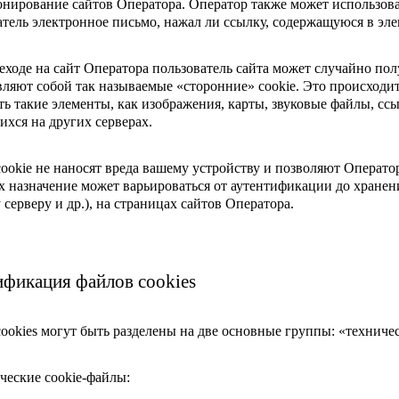
нирование сайтов Оператора. Оператор также может использоват
атель электронное письмо, нажал ли ссылку, содержащуюся в эл
еходе на сайт Оператора пользователь сайта может случайно полу
вляют собой так называемые «сторонние» cookie. Это происходи
ть такие элементы, как изображения, карты, звуковые файлы, сс
ихся на других серверах.
ookie не наносят вреда вашему устройству и позволяют Операт
их назначение может варьироваться от аутентификации до хране
 серверу и др.), на страницах сайтов Оператора.
ификация файлов cookies
ookies могут быть разделены на две основные группы: «техничес
ические cookie-файлы: