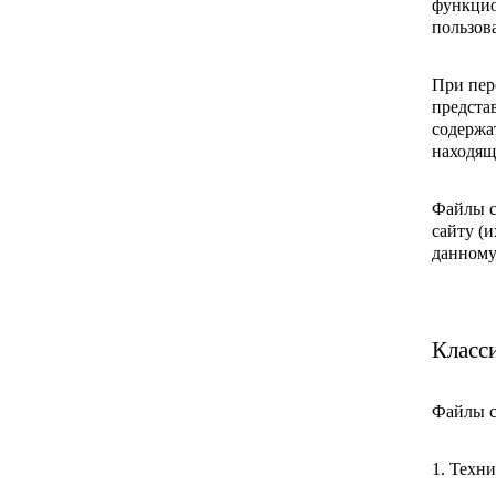
функцио
пользов
При пер
предста
содержа
находящ
Файлы c
сайту (
данному
Класс
Файлы c
1. Техн