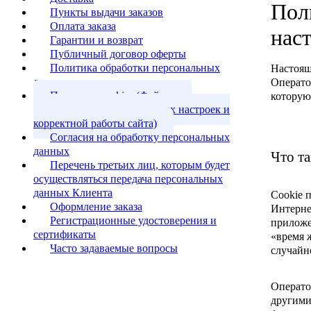
Пол
Пункты выдачи заказов
Оплата заказа
Все бренды
нас
Гарантии и возврат
Публичный договор оферты
Политика обработки персональных
Настоящ
данных
Операто
Политика cookies (Файлы для
которую
сохранения пользовательских настроек и
корректной работы сайта)
Согласия на обработку персональных
данных
Что та
Перечень третьих лиц, которым будет
осуществляться передача персональных
данных Клиента
Cookie 
Оформление заказа
Интерне
Регистрационные удостоверения и
приложе
сертификаты
«время ж
Часто задаваемые вопросы
случайн
Операто
другими