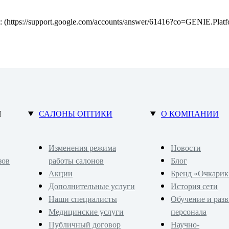
: (https://support.google.com/accounts/answer/61416?co=GENIE.Pla
Н
САЛОНЫ ОПТИКИ
О КОМПАНИИ
Изменения режима
Новости
зов
работы салонов
Блог
Акции
Бренд «Очкарик
Дополнительные услуги
История сети
Наши специалисты
Обучение и раз
Медицинские услуги
персонала
Публичный договор
Научно-