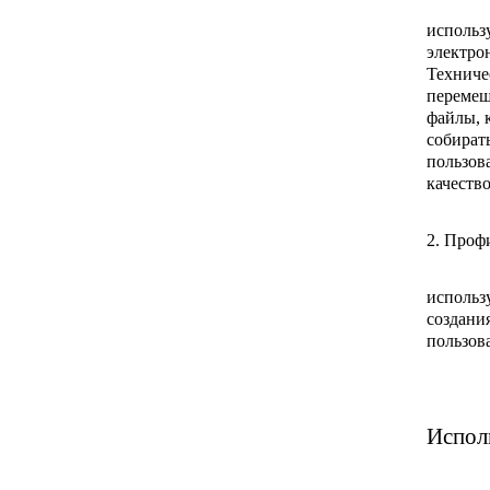
использ
электро
Техниче
перемещ
файлы, 
собират
пользов
качеств
2. Проф
использ
создани
пользов
Испол