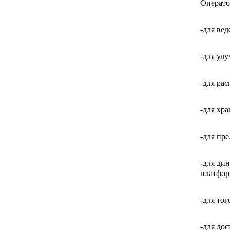
Оператор
-для ве
-для ул
-для ра
-для хра
-для пр
-для ди
платфор
-для то
-для до