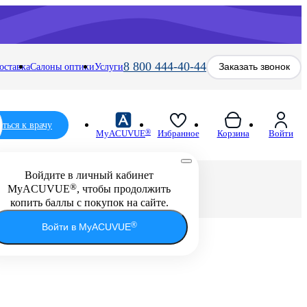
8 800 444-40-44
Заказать звонок
оставка
Салоны оптики
Услуги
аться к врачу
®
MyACUVUE
Избранное
Корзина
Войти
Войдите в личный кабинет
®
Распродажа
MyACUVUE
, чтобы продолжить
копить баллы с покупок на сайте.
Подарочные карты
Бесплатная примерка
Бесплатная примерка
Подарочные карты
®
Войти в MyACUVUE
очков при заказе
очков при заказе
онлайн
онлайн
Подарите своим родным и близким
Подарите своим родным и близким
подарочную карту в любую сеть
подарочную карту в любую сеть
салонов оптики «Очкарик»
салонов оптики «Очкарик»