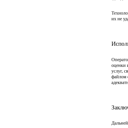
Техноло
их не уд
Испол
Операто
оценки 
услуг, 
файлом 
адекват
Заклю
Дальней